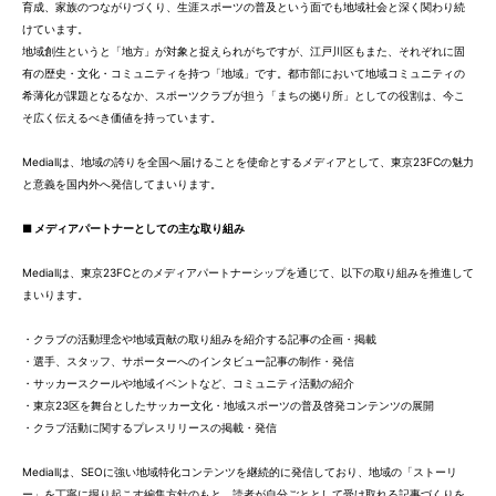
育成、家族のつながりづくり、生涯スポーツの普及という面でも地域社会と深く関わり続
けています。
地域創生というと「地方」が対象と捉えられがちですが、江戸川区もまた、それぞれに固
有の歴史・文化・コミュニティを持つ「地域」です。都市部において地域コミュニティの
希薄化が課題となるなか、スポーツクラブが担う「まちの拠り所」としての役割は、今こ
そ広く伝えるべき価値を持っています。
Mediallは、地域の誇りを全国へ届けることを使命とするメディアとして、東京23FCの魅力
と意義を国内外へ発信してまいります。
■ メディアパートナーとしての主な取り組み
Mediallは、東京23FCとのメディアパートナーシップを通じて、以下の取り組みを推進して
まいります。
・クラブの活動理念や地域貢献の取り組みを紹介する記事の企画・掲載
・選手、スタッフ、サポーターへのインタビュー記事の制作・発信
・サッカースクールや地域イベントなど、コミュニティ活動の紹介
・東京23区を舞台としたサッカー文化・地域スポーツの普及啓発コンテンツの展開
・クラブ活動に関するプレスリリースの掲載・発信
Mediallは、SEOに強い地域特化コンテンツを継続的に発信しており、地域の「ストーリ
ー」を丁寧に掘り起こす編集方針のもと、読者が自分ごととして受け取れる記事づくりを