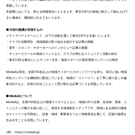
実践しています。
本提携においても、単なる情報発信にとどまらず、東京23FCが地域に根ざして積み上げて
きた価値を、継続的に伝えてまいります。
■ 今回の提携が目指すもの
メディアパートナーとして、以下の活動を通じて東京23FCを支援いたします。
・クラブの活動理念・地域貢献の取り組みを紹介する記事の掲載
・選手・スタッフ・サポーターへのインタビュー記事の展開
・サッカースクールや地域イベントなど、クラブが関わるコミュニティ活動の紹介
・東京23区を舞台にしたサッカー文化・地域スポーツの普及啓発コンテンツの制作
Mediallは現在、全国700名以上の地域ライターとのネットワークを持ち、SEOに強い地域
特化コンテンツを継続的に配信しています。地域の「ストーリー」を丁寧に掘り起こす編
集方針のもと、読者が自分ごととして受け取れる記事づくりを実践しています。
■ Mediallについて
Mediallは、全国700名以上の地域ライターとともに、地域の中小企業、自治体、団体、コ
ミュニティの魅力を掘り起こし、発信する地域創生メディアです。地域にある独自の価値
やストーリーを可視化し、読者・地域・事業者をつなぐ情報発信を通じて、応援の循環を
生み出すことを目指しています。
URL：
https://mediall.jp/