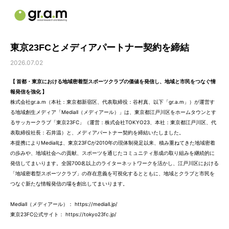
東京23FCとメディアパートナー契約を締結
2026.07.02
【 首都・東京における地域密着型スポーツクラブの価値を発信し、地域と市民をつなぐ情
報発信を強化 】
株式会社gr.a.m（本社：東京都新宿区、代表取締役：谷村真、以下「gr.a.m」）が運営す
る地域創生メディア「Mediall（メディアール）」は、東京都江戸川区をホームタウンとす
るサッカークラブ「東京23FC」（運営：株式会社TOKYO23、本社：東京都江戸川区、代
表取締役社長：石井温）と、メディアパートナー契約を締結いたしました。
本提携によりMediallは、東京23FCが2010年の現体制発足以来、積み重ねてきた地域密着
の歩みや、地域社会への貢献、スポーツを通じたコミュニティ形成の取り組みを継続的に
発信してまいります。全国700名以上のライターネットワークを活かし、江戸川区における
「地域密着型スポーツクラブ」の存在意義を可視化するとともに、地域とクラブと市民を
つなぐ新たな情報発信の場を創出してまいります。
Mediall（メディアール）：
https://mediall.jp/
東京23FC公式サイト：
https://tokyo23fc.jp/