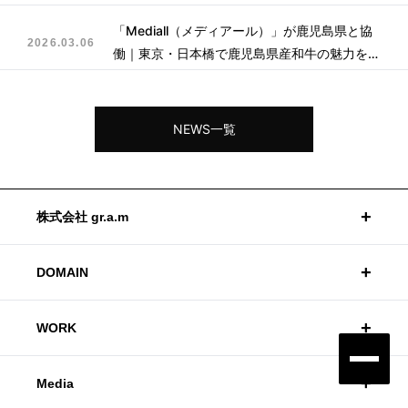
「Mediall（メディアール）」が鹿児島県と協
2026.03.06
働｜東京・日本橋で鹿児島県産和牛の魅力を発
信
NEWS一覧
+
株式会社 gr.a.m
OFFICE
+
〒163-1424
DOMAIN
東京都新宿区西新宿3-20-2
Global Research and Marketing
東京オペラシティタワー 24F
Media
+
WORK
Regional Revitalization
Global Access
Mediall
+
Media
地方創生