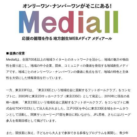
■ 提携の背景
Mediallは、全国700名以上の地域ライターとのネットワークを活かし、地域の魅力や独自
性を掘り起こし、地域の中小企業、団体、コミュニティの価値を発信する地域創生メディ
アです。地域ごとのオンリーワン・ナンバーワンの価値に焦点を当て、地域の特色と主体
性を大切にした情報発信を行っています。
一方、東京23FCは、「東京23区という地域社会に貢献するフットボールクラブ」をコンセ
プトに、2003年に東京23サッカークラブ（東京23SC）として発足し、2010年に現在の名
称へ改称、「東京23区という地域社会に貢献するフットボールクラブ」をコンセプトに株
式会社TOKYO23として法人化されました。江戸川区を中心に東京23区全域をホームタウ
ンとして活動し、関東サッカーリーグ1部を舞台に戦いながら、JFL昇格、さらにはJリーグ
参入を長期目標として掲げています。
また、競技面に加え、子どもから大人まで参加できる多様なプログラムを展開し、青少年