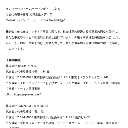
オンリーワン・ナンバーワンがそこにある
応援の循環を作る 地域創生メディア
Mediall（メディアール）：
https://mediall.jp/
株式会社gr.a.mは、メディア事業に限らず、社会課題の解決と経済発展の両立を目指し、
新たな事業やサービスの創出に挑戦し続けています。今後も革新性と持続性を大切にしな
がら、人・地域・企業をつなぐ事業を通じて、新たな事業機会と経済循環の創出に貢献し
てまいります。
【会社概要】
株式会社 gr.a.m(グラム)
代表者：代表取締役社長 谷村 真
所在地：〒160-0023 東京都新宿区西新宿 3-20-2 東京オペラシティタワー 24F
主な事業：グローバルリサーチおよびマーケティング事業・プロモーション事業・地域創
生事業・メディア運営事業
URL：https://gra-m.com/
株式会社TOKYO23（東京23FC）
代表者：代表取締役 石井 温
所在地：〒134-0088 東京都江戸川区西葛西5-1-1 20 山秀ビル6F
主な事業：プロサッカークラブの運営、サッカースクール・アカデミー事業、地域スポー