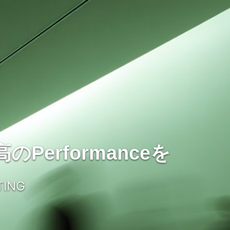
Performanceを
TING