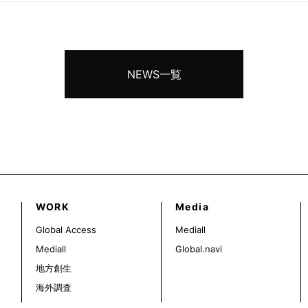
NEWS一覧
WORK
Media
Global Access
Mediall
Mediall
Global.navi
地方創生
海外調査